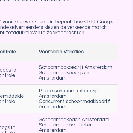
” voor zoekwoorden. Dit bepaalt hoe strikt Google
ende adverteerders kiezen de verkeerde match
bij totaal irrelevante zoekopdrachten.
ontrole
Voorbeeld Variaties
Schoonmaakbedrijf Amsterdam
oogste
Schoonmaakbedrijven
ontrole
Amsterdam
Beste schoonmaakbedrijf
emiddelde
Amsterdam
ontrole
Concurrent schoonmaakbedrijf
Amsterdam
Schoonmaakbaan Amsterdam
Schoonmaakproducten
aagste
Amsterdam