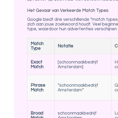
Het Gevaar van Verkeerde Match Types
Google biedt drie verschillende “match types
zich aan jouw zoekwoord houdt. Veel beginn
type, waardoor hun advertenties verschijnen 
Match
Notatie
C
Type
Exact
[schoonmaakbedrijf
H
Match
Amsterdam]
c
Phrase
“schoonmaakbedrijf
G
Match
Amsterdam”
c
Broad
schoonmaakbedrijf
L