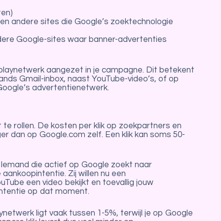
ten)
en andere sites die Google’s zoektechnologie
dere Google-sites waar banner-advertenties
playnetwerk aangezet in je campagne. Dit betekent
mands Gmail-inbox, naast YouTube-video’s, of op
 Google’s advertentienetwerk.
it te rollen. De kosten per klik op zoekpartners en
ager dan op Google.com zelf. Een klik kan soms 50-
. Iemand die actief op Google zoekt naar
nkoopintentie. Zij willen nu een
Tube een video bekijkt en toevallig jouw
intentie op dat moment.
netwerk ligt vaak tussen 1-5%, terwijl je op Google