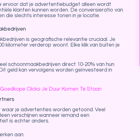
e ervoor dat je advertentiebudget alleen wordt
tiële klanten kunnen worden. De conversieratio van
en die slechts interesse tonen in je locatie.
akbedrijven
bedrijven is geografische relevantie cruciaal. Je
 kilometer verderop woont. Elke klik van buiten je
 veel schoonmaakbedrijven direct 10-20% van hun
Dit geld kan vervolgens worden geïnvesteerd in
 Goedkope Clicks Je Duur Komen Te Staan
rtners
 waar je advertenties worden getoond. Veel
leen verschijnen wanneer iemand een
eit is echter anders.
werken aan: