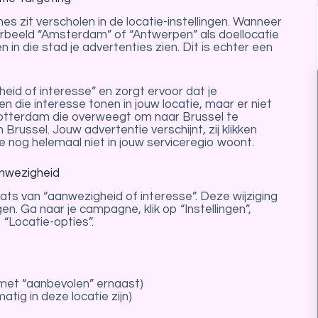
 zit verscholen in de locatie-instellingen. Wanneer
beeld “Amsterdam” of “Antwerpen” als doellocatie
n in die stad je advertenties zien. Dit is echter een
eid of interesse” en zorgt ervoor dat je
die interesse tonen in jouw locatie, maar er niet
n Rotterdam die overweegt om naar Brussel te
russel. Jouw advertentie verschijnt, zij klikken
die nog helemaal niet in jouw serviceregio woont.
anwezigheid
laats van “aanwezigheid of interesse”. Deze wijziging
gen. Ga naar je campagne, klik op “Instellingen”,
 “Locatie-opties”.
met “aanbevolen” ernaast)
tig in deze locatie zijn)