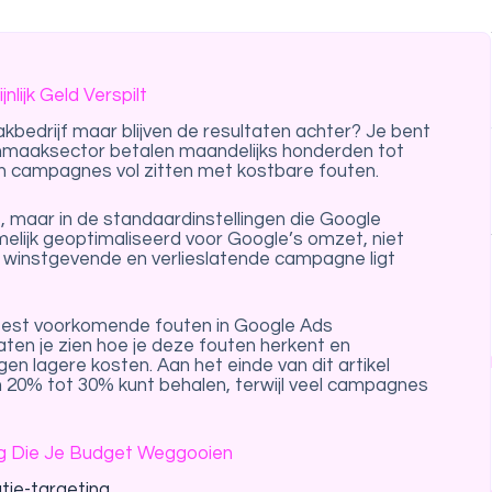
ijk Geld Verspilt
kbedrijf maar blijven de resultaten achter? Je bent
onmaaksector betalen maandelijks honderden tot
un campagnes vol zitten met kostbare fouten.
f, maar in de standaardinstellingen die Google
melijk geoptimaliseerd voor Google’s omzet, niet
n winstgevende en verlieslatende campagne ligt
 meest voorkomende fouten in Google Ads
en je zien hoe je deze fouten herkent en
en lagere kosten. Aan het einde van dit artikel
n 20% tot 30% kunt behalen, terwijl veel campagnes
ling Die Je Budget Weggooien
ie-targeting