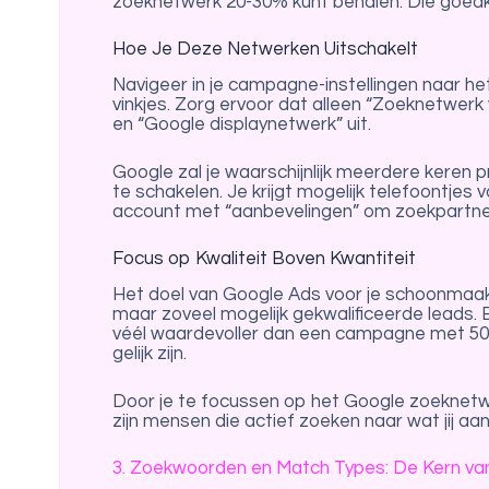
zoeknetwerk 20-30% kunt behalen. Die goedkop
Hoe Je Deze Netwerken Uitschakelt
Navigeer in je campagne-instellingen naar het
vinkjes. Zorg ervoor dat alleen “Zoeknetwerk
en “Google displaynetwerk” uit.
Google zal je waarschijnlijk meerdere keren
te schakelen. Je krijgt mogelijk telefoontjes 
account met “aanbevelingen” om zoekpartner
Focus op Kwaliteit Boven Kwantiteit
Het doel van Google Ads voor je schoonmaakbe
maar zoveel mogelijk gekwalificeerde leads.
véél waardevoller dan een campagne met 500 
gelijk zijn.
Door je te focussen op het Google zoeknetwer
zijn mensen die actief zoeken naar wat jij a
3. Zoekwoorden en Match Types: De Kern va