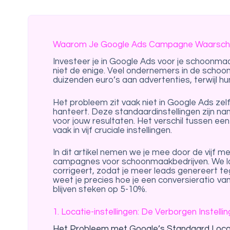
Waarom Je Google Ads Campagne Waarschijnl
Investeer je in Google Ads voor je schoonmaa
niet de enige. Veel ondernemers in de scho
duizenden euro’s aan advertenties, terwijl h
Het probleem zit vaak niet in Google Ads zel
hanteert. Deze standaardinstellingen zijn na
voor jouw resultaten. Het verschil tussen ee
vaak in vijf cruciale instellingen.
In dit artikel nemen we je mee door de vijf
campagnes voor schoonmaakbedrijven. We lat
corrigeert, zodat je meer leads genereert teg
weet je precies hoe je een conversieratio va
blijven steken op 5-10%.
1. Locatie-instellingen: De Verborgen Instel
Het Probleem met Google’s Standaard Locat