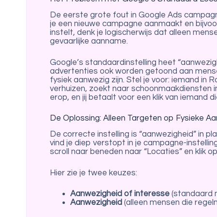
De eerste grote fout in Google Ads campagnes
je een nieuwe campagne aanmaakt en bijvoor
instelt, denk je logischerwijs dat alleen mense
gevaarlijke aanname.
Google’s standaardinstelling heet “aanwezigh
advertenties ook worden getoond aan mensen 
fysiek aanwezig zijn. Stel je voor: iemand i
verhuizen, zoekt naar schoonmaakdiensten in B
erop, en jij betaalt voor een klik van iemand 
De Oplossing: Alleen Targeten op Fysieke A
De correcte instelling is “aanwezigheid” in p
vind je diep verstopt in je campagne-instellin
scroll naar beneden naar “Locaties” en klik op
Hier zie je twee keuzes:
Aanwezigheid of interesse
(standaard 
Aanwezigheid
(alleen mensen die regelma