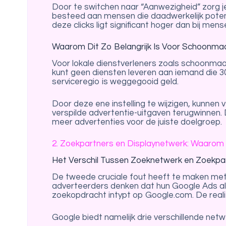
Door te switchen naar “Aanwezigheid” zorg j
besteed aan mensen die daadwerkelijk poten
deze clicks ligt significant hoger dan bij mens
Waarom Dit Zo Belangrijk Is Voor Schoonma
Voor lokale dienstverleners zoals schoonmaak
kunt geen diensten leveren aan iemand die 300
serviceregio is weggegooid geld.
Door deze ene instelling te wijzigen, kunnen
verspilde advertentie-uitgaven terugwinnen. 
meer advertenties voor de juiste doelgroep.
2. Zoekpartners en Displaynetwerk: Waarom
Het Verschil Tussen Zoeknetwerk en Zoekpa
De tweede cruciale fout heeft te maken met
adverteerders denken dat hun Google Ads al
zoekopdracht intypt op Google.com. De realit
Google biedt namelijk drie verschillende net