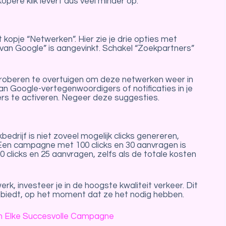
ere klik levert dus veel minder op.
 kopje “Netwerken”. Hier zie je drie opties met
 van Google” is aangevinkt. Schakel “Zoekpartners”
 proberen te overtuigen om deze netwerken weer in
van Google-vertegenwoordigers of notificaties in je
s te activeren. Negeer deze suggesties.
drijf is niet zoveel mogelijk clicks genereren,
 Een campagne met 100 clicks en 30 aanvragen is
clicks en 25 aanvragen, zelfs als de totale kosten
k, investeer je in de hoogste kwaliteit verkeer. Dit
anbiedt, op het moment dat ze het nodig hebben.
n Elke Succesvolle Campagne