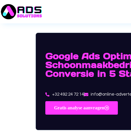
Google Ads Optim
Schoonmaakbedri
Conversie in 5 S
+32 492 24 72 14
info@online-advert
Gratis analyse aanvragen