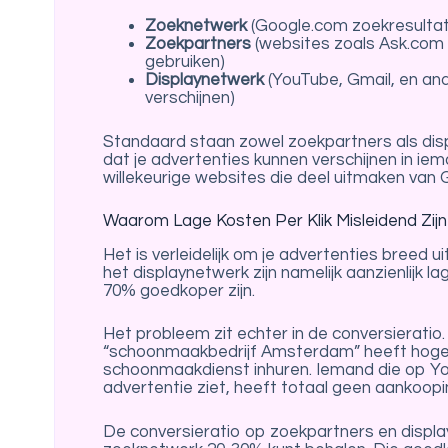
Zoeknetwerk
(Google.com zoekresulta
Zoekpartners
(websites zoals Ask.com 
gebruiken)
Displaynetwerk
(YouTube, Gmail, en an
verschijnen)
Standaard staan zowel zoekpartners als dis
dat je advertenties kunnen verschijnen in ie
willekeurige websites die deel uitmaken van
Waarom Lage Kosten Per Klik Misleidend Zijn
Het is verleidelijk om je advertenties breed u
het displaynetwerk zijn namelijk aanzienlijk l
70% goedkoper zijn.
Het probleem zit echter in de conversieratio
“schoonmaakbedrijf Amsterdam” heeft hoge aa
schoonmaakdienst inhuren. Iemand die op You
advertentie ziet, heeft totaal geen aankoop
De conversieratio op zoekpartners en display