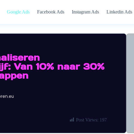
Google Ads
Facebook Ads
Instagram Ads
Linkedin Ads
aliseren
jf: Van 10% naar 30%
tappen
eren.eu
Post Views:
197