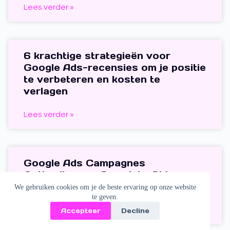
Lees verder »
6 krachtige strategieën voor
Google Ads-recensies om je positie
te verbeteren en kosten te
verlagen
Lees verder »
Google Ads Campagnes
Optimaliseren: Complete Gids voor
Betere Prestaties
We gebruiken cookies om je de beste ervaring op onze website
te geven.
Lees verder »
Accepteer
Decline